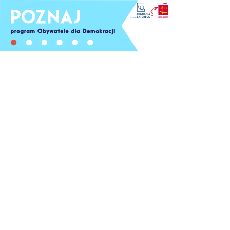
www.ngofund.org.pl
więcej informacji na
Program Obywatele dla
Demokracji finansowany z
Funduszy EOG